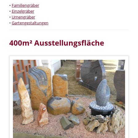
•
Familiengräber
•
Einzelgräber
•
Urnengräber
•
Gartengestaltungen
400m² Ausstellungsfläche